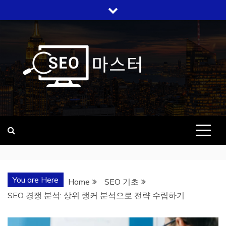
Skip
to
content
SEO 마스터
검색 상위노출, 우리가 답입니다
You are Here
Home
SEO 기초
SEO 경쟁 분석: 상위 랭커 분석으로 전략 수립하기