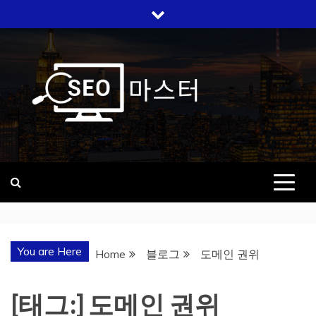
Skip
to
content
SEO 마스터
검색 상위노출, 우리가 답입니다
You are Here
Home
블로그
도메인 권위
[태그:]
도메인 권위