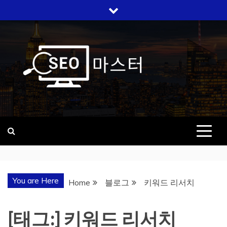
Skip
to
content
SEO 마스터
검색 상위노출, 우리가 답입니다
You are Here
Home
블로그
키워드 리서치
[태그:]
키워드 리서치